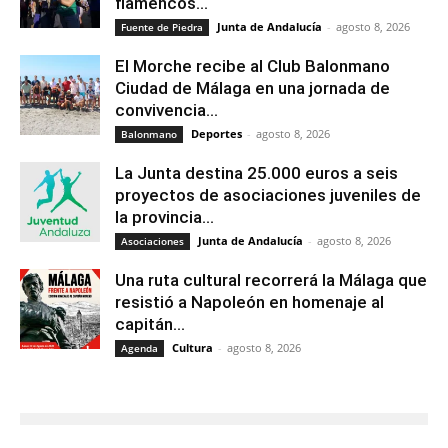
flamencos...
Junta de Andalucía
-
agosto 8, 2026
Fuente de Piedra
El Morche recibe al Club Balonmano
Ciudad de Málaga en una jornada de
convivencia...
Deportes
-
agosto 8, 2026
Balonmano
La Junta destina 25.000 euros a seis
proyectos de asociaciones juveniles de
la provincia...
Junta de Andalucía
-
agosto 8, 2026
Asociaciones
Una ruta cultural recorrerá la Málaga que
resistió a Napoleón en homenaje al
capitán...
Cultura
-
agosto 8, 2026
Agenda