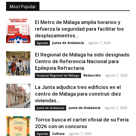
Most Popular
El Metro de Málaga amplía horarios y
refuerza la seguridad para facilitar los
desplazamientos...
Junta de Andalucía
-
agosto 7, 2026
Agenda
El Regional de Málaga ha sido designado
Centro de Referencia Nacional para
Epilepsia Refractaria
Redacción
-
agosto 7, 2026
Hospital Regional de Málaga
La Junta adjudica tres edificios en el
centro de Málaga para construir diez
viviendas...
Junta de Andalucía
-
agosto 7, 2026
Junta de Andalucía
Torrox busca el cartel oficial de su Feria
2026 con un concurso
Cultura
-
agosto 7, 2026
Agenda