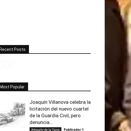
Recent Posts
Most Popular
Joaquín Villanova celebra la
licitación del nuevo cuartel
de la Guardia Civil, pero
denuncia...
Publicador 1
-
Alhaurín de la Torre