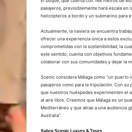
El buque, que cuenta con 168 metros de esl
pasajeros, previsiblemente hará escala en l
helicópteros a bordo y un submarino para 
Actualmente, la naviera se encuentra trabaj
ofrecer una experiencia única a estos exclu
comprometidas con la sostenibilidad, la cua
este sentido, cuenta con objetivos fundame
colaborar con sus comunidades y dejar la m
Scenic considera Málaga como “un puerto id
pasajeros como para la tripulación. Con su p
que nuestros huéspedes experimenten el am
al aire libre. Creemos que Málaga es un pue
Mediterráneo y que atrae a una audiencia g
Australia”.
Sobre Scenic Luxury & Tours