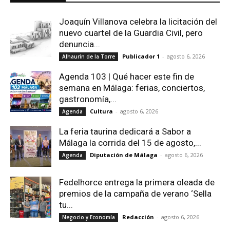
Joaquín Villanova celebra la licitación del
nuevo cuartel de la Guardia Civil, pero
denuncia...
Publicador 1
-
agosto 6, 2026
Alhaurín de la Torre
Agenda 103 | Qué hacer este fin de
semana en Málaga: ferias, conciertos,
gastronomía,...
Cultura
-
agosto 6, 2026
Agenda
La feria taurina dedicará a Sabor a
Málaga la corrida del 15 de agosto,...
Diputación de Málaga
-
agosto 6, 2026
Agenda
Fedelhorce entrega la primera oleada de
premios de la campaña de verano ‘Sella
tu...
Redacción
-
agosto 6, 2026
Negocio y Economía