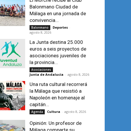
El Morche recibe al Club
Balonmano Ciudad de
Málaga en una jornada de
convivencia...
Deportes
-
Balonmano
agosto 8, 2026
La Junta destina 25.000
euros a seis proyectos de
asociaciones juveniles de
la provincia...
Asociaciones
Junta de Andalucía
-
agosto 8, 2026
Una ruta cultural recorrerá
la Málaga que resistió a
Napoleón en homenaje al
capitán...
Cultura
-
agosto 8, 2026
Agenda
Opinión: Un profesor de
Málaga comparte su