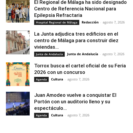
El Regional de Málaga ha sido designado
Centro de Referencia Nacional para
Epilepsia Refractaria
Redacción
-
agosto 7, 2026
Hospital Regional de Málaga
La Junta adjudica tres edificios en el
centro de Málaga para construir diez
viviendas...
Junta de Andalucía
-
agosto 7, 2026
Junta de Andalucía
Torrox busca el cartel oficial de su Feria
2026 con un concurso
Cultura
-
agosto 7, 2026
Agenda
Juan Amodeo vuelve a conquistar El
Portón con un auditorio lleno y su
espectáculo...
Cultura
-
agosto 7, 2026
Agenda