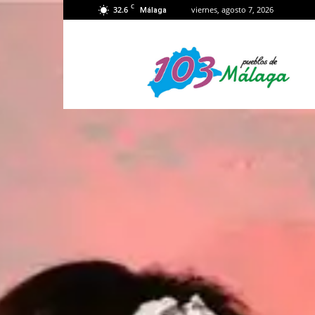
C
32.6
viernes, agosto 7, 2026
Málaga
103
Málaga