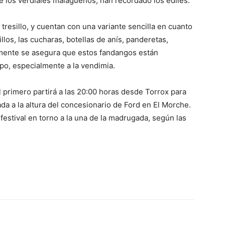
e los verdiales malagueños, han recordado los ediles.
tresillo, y cuentan con una variante sencilla en cuanto
illos, las cucharas, botellas de anís, panderetas,
nalmente se asegura que estos fandangos están
mpo, especialmente a la vendimia.
 primero partirá a las 20:00 horas desde Torrox para
rada a la altura del concesionario de Ford en El Morche.
el festival en torno a la una de la madrugada, según las