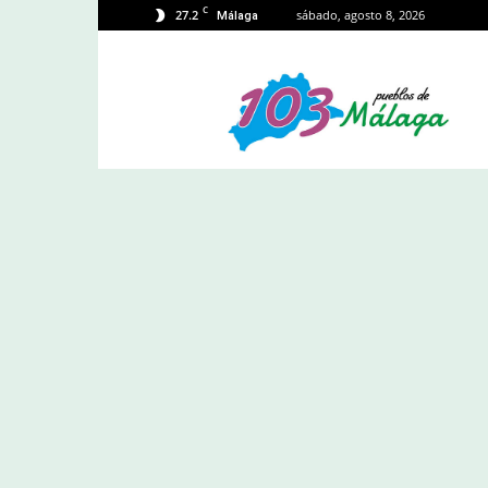
C
27.2
sábado, agosto 8, 2026
Málaga
103
Málaga