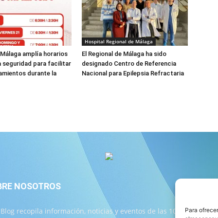
Hospital Regional de Málaga
 Málaga amplía horarios
El Regional de Málaga ha sido
a seguridad para facilitar
designado Centro de Referencia
amientos durante la
Nacional para Epilepsia Refractaria
BRE NOSOTROS
S
Para ofrecer
 Blog recopila información, noticias y eventos de las 103