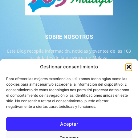
SOBRE NOSOTROS
Este Blog recopila información, noticias y eventos de las 103
localidades de la provincia de Málaga.
Gestionar consentimiento
Contáctanos:
info@103malaga.com
Para ofrecer las mejores experiencias, utilizamos tecnologías como las
cookies para almacenar y/o acceder a la información del dispositivo. El
consentimiento de estas tecnologías nos permitirá procesar datos como
SÍGUENOS
el comportamiento de navegación o las identificaciones únicas en este
sitio. No consentir o retirar el consentimiento, puede afectar
negativamente a ciertas características y funciones.
Aceptar
Sobre 103 Málaga
Equipo de 103 Málaga
Política Editorial
Denegar