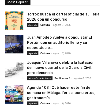
Most Popular
Torrox busca el cartel oficial de su Feria
2026 con un concurso
Cultura
-
agosto 7, 2026
Agenda
Juan Amodeo vuelve a conquistar El
Portón con un auditorio lleno y su
espectáculo...
Cultura
-
agosto 7, 2026
Agenda
Joaquín Villanova celebra la licitación
del nuevo cuartel de la Guardia Civil,
pero denuncia...
Publicador 1
-
agosto 6, 2026
Alhaurín de la Torre
Agenda 103 | Qué hacer este fin de
semana en Málaga: ferias, conciertos,
gastronomía,...
Cultura
-
agosto 6, 2026
Agenda