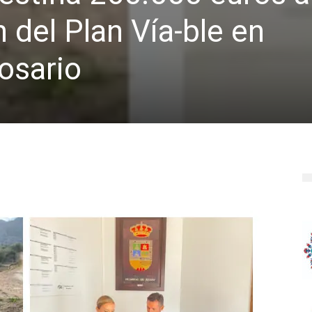
 del Plan Vía-ble en
Rosario