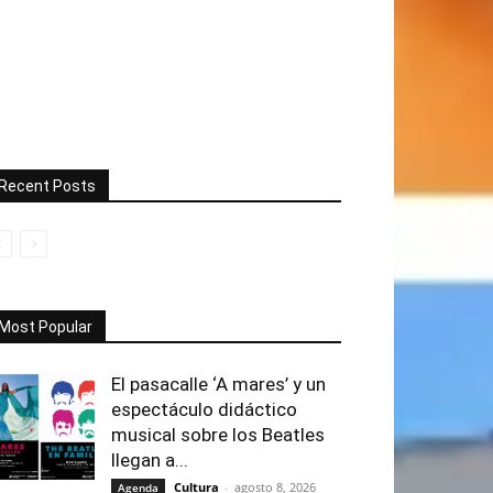
Recent Posts
Most Popular
El pasacalle ‘A mares’ y un
espectáculo didáctico
musical sobre los Beatles
llegan a...
Cultura
-
agosto 8, 2026
Agenda