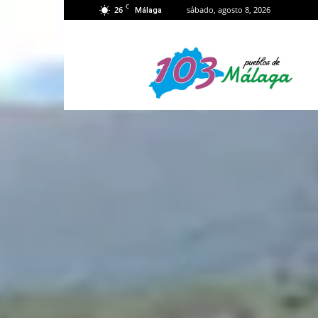
C
26
sábado, agosto 8, 2026
Málaga
103
Málaga