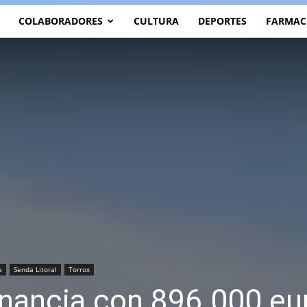
COLABORADORES
CULTURA
DEPORTES
FARMAC
a
Senda Litoral
Torrox
inancia con 896.000 eu