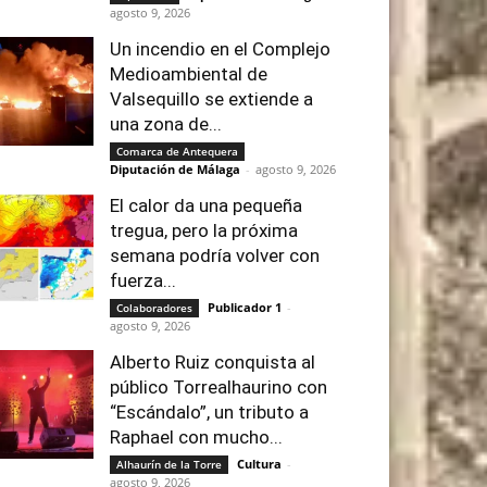
agosto 9, 2026
Un incendio en el Complejo
Medioambiental de
Valsequillo se extiende a
una zona de...
Comarca de Antequera
Diputación de Málaga
-
agosto 9, 2026
El calor da una pequeña
tregua, pero la próxima
semana podría volver con
fuerza...
Publicador 1
-
Colaboradores
agosto 9, 2026
Alberto Ruiz conquista al
público Torrealhaurino con
“Escándalo”, un tributo a
Raphael con mucho...
Cultura
-
Alhaurín de la Torre
agosto 9, 2026