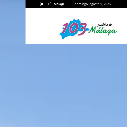
C
31
domingo, agosto 9, 2026
Málaga
103
Málaga