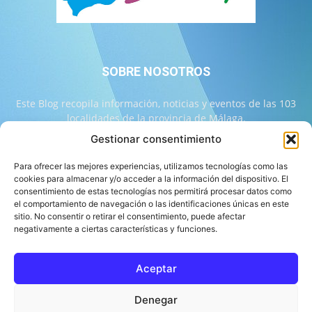
SOBRE NOSOTROS
Este Blog recopila información, noticias y eventos de las 103
localidades de la provincia de Málaga.
Gestionar consentimiento
Contáctanos:
info@103malaga.com
Para ofrecer las mejores experiencias, utilizamos tecnologías como las
cookies para almacenar y/o acceder a la información del dispositivo. El
consentimiento de estas tecnologías nos permitirá procesar datos como
SÍGUENOS
el comportamiento de navegación o las identificaciones únicas en este
sitio. No consentir o retirar el consentimiento, puede afectar
negativamente a ciertas características y funciones.
Aceptar
Sobre 103 Málaga
Equipo de 103 Málaga
Política Editorial
Denegar
Política de Correcciones
Aviso Legal
Contacto