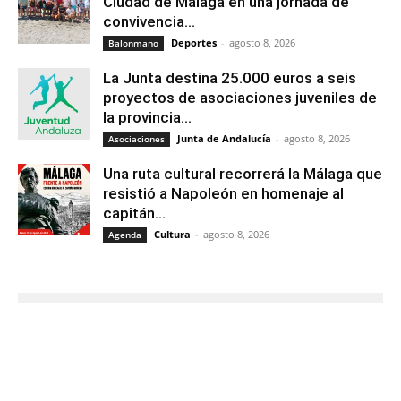
Ciudad de Málaga en una jornada de
convivencia...
Deportes
-
agosto 8, 2026
Balonmano
La Junta destina 25.000 euros a seis
proyectos de asociaciones juveniles de
la provincia...
Junta de Andalucía
-
agosto 8, 2026
Asociaciones
Una ruta cultural recorrerá la Málaga que
resistió a Napoleón en homenaje al
capitán...
Cultura
-
agosto 8, 2026
Agenda