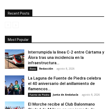
Recent Posts
Most Popular
Interrumpida la línea C-2 entre Cártama y
Álora tras una incidencia en la
infraestructura...
Redacción
-
agosto 8, 2026
Álora
La Laguna de Fuente de Piedra celebra
el 40 aniversario del anillamiento de
flamencos...
Junta de Andalucía
-
agosto 8, 2026
Fuente de Piedra
El Morche recibe al Club Balonmano