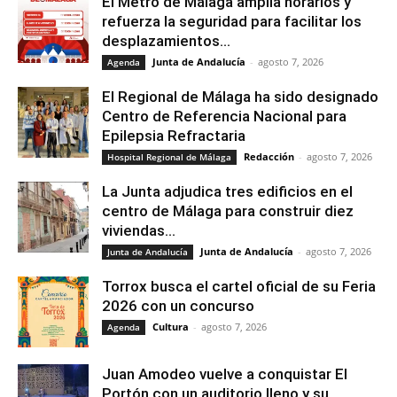
El Metro de Málaga amplía horarios y
refuerza la seguridad para facilitar los
desplazamientos...
Junta de Andalucía
-
agosto 7, 2026
Agenda
El Regional de Málaga ha sido designado
Centro de Referencia Nacional para
Epilepsia Refractaria
Redacción
-
agosto 7, 2026
Hospital Regional de Málaga
La Junta adjudica tres edificios en el
centro de Málaga para construir diez
viviendas...
Junta de Andalucía
-
agosto 7, 2026
Junta de Andalucía
Torrox busca el cartel oficial de su Feria
2026 con un concurso
Cultura
-
agosto 7, 2026
Agenda
Juan Amodeo vuelve a conquistar El
Portón con un auditorio lleno y su