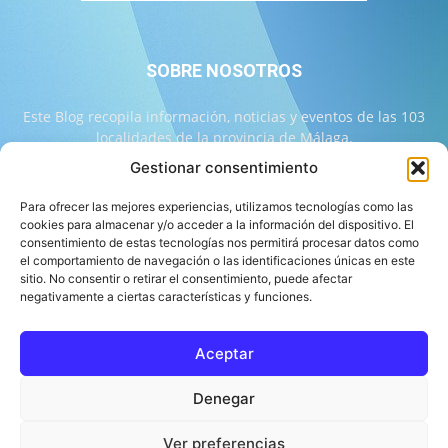
SOBRE NOSOTROS
Este Blog recopila información, noticias y eventos de las 103
localidades de la provincia de Málaga.
Gestionar consentimiento
Contáctanos:
info@103malaga.com
Para ofrecer las mejores experiencias, utilizamos tecnologías como las
cookies para almacenar y/o acceder a la información del dispositivo. El
consentimiento de estas tecnologías nos permitirá procesar datos como
SÍGUENOS
el comportamiento de navegación o las identificaciones únicas en este
sitio. No consentir o retirar el consentimiento, puede afectar
negativamente a ciertas características y funciones.
Aceptar
Sobre 103 Málaga
Equipo de 103 Málaga
Política Editorial
Denegar
Política de Correcciones
Aviso Legal
Contacto
Compromiso con la Provincia
Política de cookies
Ver preferencias