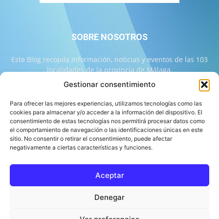
SOBRE NOSOTROS
Este Blog recopila información, noticias y eventos de las 103
localidades de la provincia de Málaga.
Gestionar consentimiento
Contáctanos:
info@103malaga.com
Para ofrecer las mejores experiencias, utilizamos tecnologías como las
cookies para almacenar y/o acceder a la información del dispositivo. El
consentimiento de estas tecnologías nos permitirá procesar datos como
SÍGUENOS
el comportamiento de navegación o las identificaciones únicas en este
sitio. No consentir o retirar el consentimiento, puede afectar
negativamente a ciertas características y funciones.
Aceptar
Sobre 103 Málaga
Equipo de 103 Málaga
Política Editorial
Denegar
Política de Correcciones
Aviso Legal
Contacto
Compromiso con la Provincia
Política de cookies