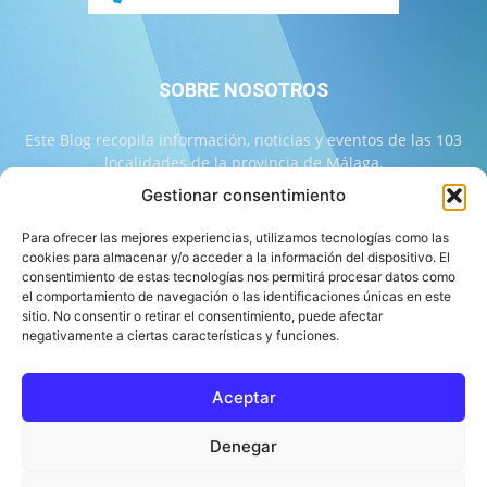
SOBRE NOSOTROS
Este Blog recopila información, noticias y eventos de las 103
localidades de la provincia de Málaga.
Gestionar consentimiento
Contáctanos:
info@103malaga.com
Para ofrecer las mejores experiencias, utilizamos tecnologías como las
cookies para almacenar y/o acceder a la información del dispositivo. El
consentimiento de estas tecnologías nos permitirá procesar datos como
SÍGUENOS
el comportamiento de navegación o las identificaciones únicas en este
sitio. No consentir o retirar el consentimiento, puede afectar
negativamente a ciertas características y funciones.
Aceptar
Sobre 103 Málaga
Equipo de 103 Málaga
Política Editorial
Denegar
Política de Correcciones
Aviso Legal
Contacto
Compromiso con la Provincia
Política de cookies