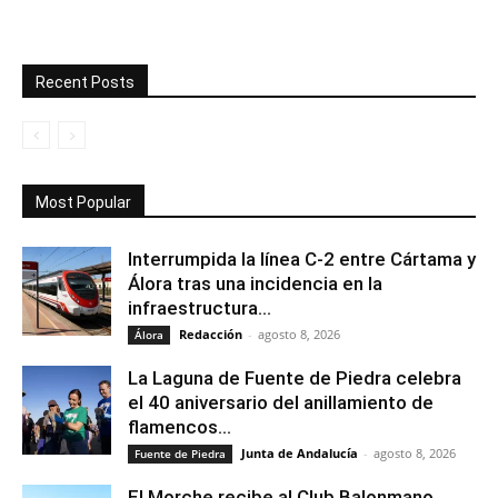
Recent Posts
Most Popular
Interrumpida la línea C-2 entre Cártama y
Álora tras una incidencia en la
infraestructura...
Redacción
-
agosto 8, 2026
Álora
La Laguna de Fuente de Piedra celebra
el 40 aniversario del anillamiento de
flamencos...
Junta de Andalucía
-
agosto 8, 2026
Fuente de Piedra
El Morche recibe al Club Balonmano