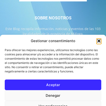
SOBRE NOSOTROS
Este Blog recopila información, noticias y eventos de las 103
localidades de la provincia de Málaga.
Gestionar consentimiento
Contáctanos:
info@103malaga.com
Para ofrecer las mejores experiencias, utilizamos tecnologías como las
cookies para almacenar y/o acceder a la información del dispositivo. El
consentimiento de estas tecnologías nos permitirá procesar datos como
SÍGUENOS
el comportamiento de navegación o las identificaciones únicas en este
sitio. No consentir o retirar el consentimiento, puede afectar
negativamente a ciertas características y funciones.
Aceptar
Sobre 103 Málaga
Equipo de 103 Málaga
Política Editorial
Denegar
Política de Correcciones
Aviso Legal
Contacto
Compromiso con la Provincia
Política de cookies