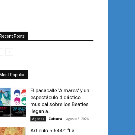
Recent Posts
Most Popular
El pasacalle ‘A mares’ y un
espectáculo didáctico
musical sobre los Beatles
llegan a...
Cultura
-
agosto 8, 2026
Agenda
Artículo 5.644º: “La