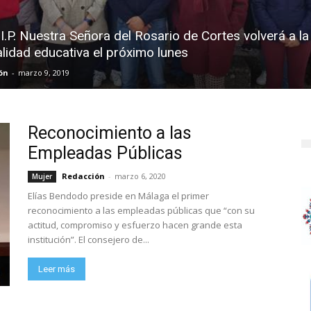
.I.P. Nuestra Señora del Rosario de Cortes volverá a la
lidad educativa el próximo lunes
ón
-
marzo 9, 2019
Reconocimiento a las
Empleadas Públicas
Redacción
-
marzo 6, 2020
Mujer
Elías Bendodo preside en Málaga el primer
reconocimiento a las empleadas públicas que “con su
actitud, compromiso y esfuerzo hacen grande esta
institución”. El consejero de...
Leer más