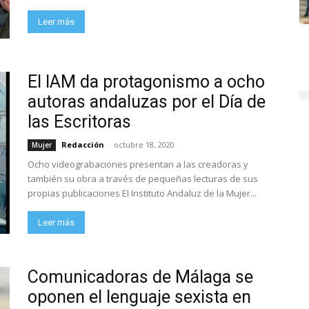
Leer más
El IAM da protagonismo a ocho
autoras andaluzas por el Día de
las Escritoras
Redacción
-
octubre 18, 2020
Mujer
Ocho videograbaciones presentan a las creadoras y
también su obra a través de pequeñas lecturas de sus
propias publicaciones El Instituto Andaluz de la Mujer...
Leer más
Comunicadoras de Málaga se
oponen el lenguaje sexista en