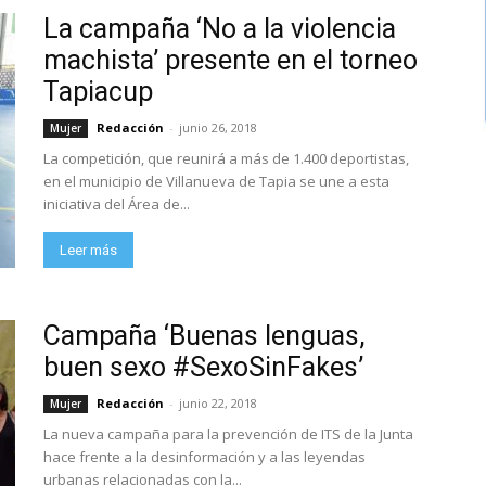
La campaña ‘No a la violencia
machista’ presente en el torneo
Tapiacup
Redacción
-
junio 26, 2018
Mujer
La competición, que reunirá a más de 1.400 deportistas,
en el municipio de Villanueva de Tapia se une a esta
iniciativa del Área de...
Leer más
Campaña ‘Buenas lenguas,
buen sexo #SexoSinFakes’
Redacción
-
junio 22, 2018
Mujer
La nueva campaña para la prevención de ITS de la Junta
hace frente a la desinformación y a las leyendas
urbanas relacionadas con la...