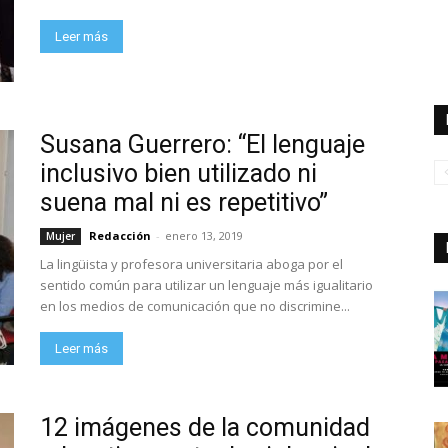
Leer más
Susana Guerrero: “El lenguaje
inclusivo bien utilizado ni
suena mal ni es repetitivo”
Redacción
-
enero 13, 2019
Mujer
La lingüista y profesora universitaria aboga por el
sentido común para utilizar un lenguaje más igualitario
en los medios de comunicación que no discrimine...
Leer más
12 imágenes de la comunidad