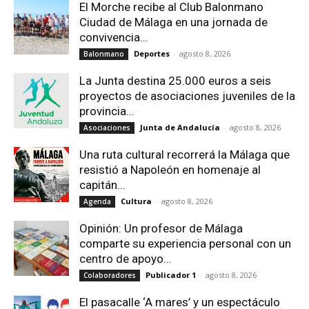
El Morche recibe al Club Balonmano
Ciudad de Málaga en una jornada de
convivencia...
Deportes
-
agosto 8, 2026
Balonmano
La Junta destina 25.000 euros a seis
proyectos de asociaciones juveniles de la
provincia...
Junta de Andalucía
-
agosto 8, 2026
Asociaciones
Una ruta cultural recorrerá la Málaga que
resistió a Napoleón en homenaje al
capitán...
Cultura
-
agosto 8, 2026
Agenda
Opinión: Un profesor de Málaga
comparte su experiencia personal con un
centro de apoyo...
Publicador 1
-
agosto 8, 2026
Colaboradores
El pasacalle ‘A mares’ y un espectáculo