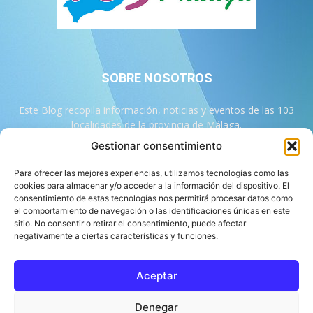
SOBRE NOSOTROS
Este Blog recopila información, noticias y eventos de las 103
localidades de la provincia de Málaga.
Gestionar consentimiento
Contáctanos:
info@103malaga.com
Para ofrecer las mejores experiencias, utilizamos tecnologías como las
cookies para almacenar y/o acceder a la información del dispositivo. El
consentimiento de estas tecnologías nos permitirá procesar datos como
SÍGUENOS
el comportamiento de navegación o las identificaciones únicas en este
sitio. No consentir o retirar el consentimiento, puede afectar
negativamente a ciertas características y funciones.
Aceptar
Sobre 103 Málaga
Equipo de 103 Málaga
Política Editorial
Denegar