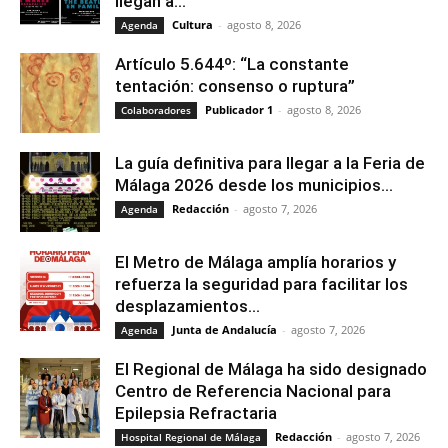
llegan a...
Cultura
-
agosto 8, 2026
Agenda
Artículo 5.644º: “La constante
tentación: consenso o ruptura”
Publicador 1
-
agosto 8, 2026
Colaboradores
La guía definitiva para llegar a la Feria de
Málaga 2026 desde los municipios...
Redacción
-
agosto 7, 2026
Agenda
El Metro de Málaga amplía horarios y
refuerza la seguridad para facilitar los
desplazamientos...
Junta de Andalucía
-
agosto 7, 2026
Agenda
El Regional de Málaga ha sido designado
Centro de Referencia Nacional para
Epilepsia Refractaria
Redacción
-
agosto 7, 2026
Hospital Regional de Málaga