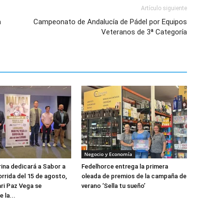
Artículo siguiente
a
Campeonato de Andalucía de Pádel por Equipos
Veteranos de 3ª Categoría
Negocio y Economía
rina dedicará a Sabor a
Fedelhorce entrega la primera
orrida del 15 de agosto,
oleada de premios de la campaña de
ari Paz Vega se
verano ‘Sella tu sueño’
 la...