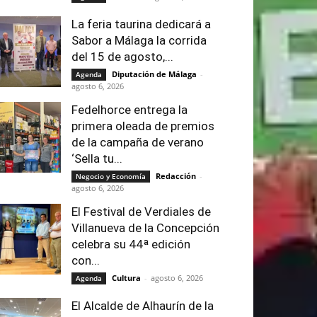
La feria taurina dedicará a
Sabor a Málaga la corrida
del 15 de agosto,...
Diputación de Málaga
-
Agenda
agosto 6, 2026
Fedelhorce entrega la
primera oleada de premios
de la campaña de verano
‘Sella tu...
Redacción
-
Negocio y Economía
agosto 6, 2026
El Festival de Verdiales de
Villanueva de la Concepción
celebra su 44ª edición
con...
Cultura
-
agosto 6, 2026
Agenda
El Alcalde de Alhaurín de la