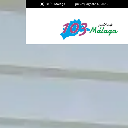
C
31
jueves, agosto 6, 2026
Málaga
103
Málaga