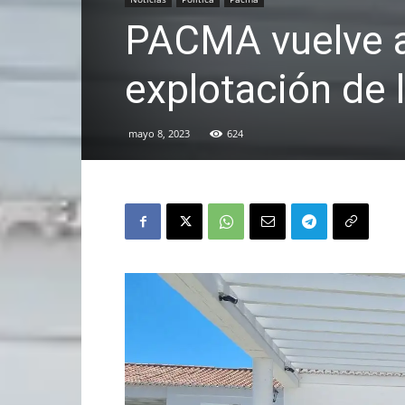
PACMA vuelve a 
explotación de l
mayo 8, 2023
624