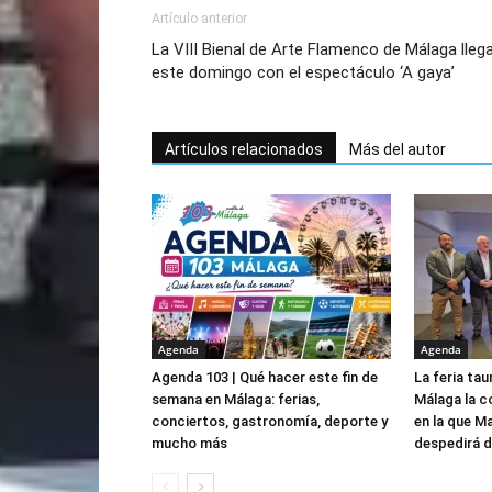
Artículo anterior
La VIII Bienal de Arte Flamenco de Málaga lleg
este domingo con el espectáculo ‘A gaya’
Artículos relacionados
Más del autor
Agenda
Agenda
Agenda 103 | Qué hacer este fin de
La feria tau
semana en Málaga: ferias,
Málaga la c
conciertos, gastronomía, deporte y
en la que M
mucho más
despedirá de