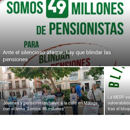
Ante el silencioso ataque, hay que blindar las
pensiones
La MERP ex
Jóvenes y pensionistas salen a la calle en Málaga
vulnerabili
con el lema ‘Somos 49 millones’
tras el blo