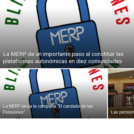
La MERP da un importante paso al constituir las
plataformas autonómicas en diez comunidades
La MERP lanza la campaña “El candado de las
Pensiones”
Las pensio