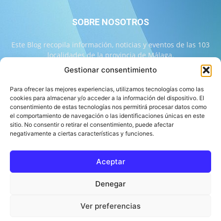
SOBRE NOSOTROS
Este Blog recopila información, noticias y eventos de las 103
localidades de la provincia de Málaga.
Gestionar consentimiento
Contáctanos:
info@103malaga.com
Para ofrecer las mejores experiencias, utilizamos tecnologías como las
cookies para almacenar y/o acceder a la información del dispositivo. El
consentimiento de estas tecnologías nos permitirá procesar datos como
SÍGUENOS
el comportamiento de navegación o las identificaciones únicas en este
sitio. No consentir o retirar el consentimiento, puede afectar
negativamente a ciertas características y funciones.
Aceptar
Sobre 103 Málaga
Equipo de 103 Málaga
Política Editorial
Denegar
Política de Correcciones
Aviso Legal
Contacto
Compromiso con la Provincia
Política de cookies
Ver preferencias
© 103 Málaga 2026 Diseñado por Informática Alhaurín