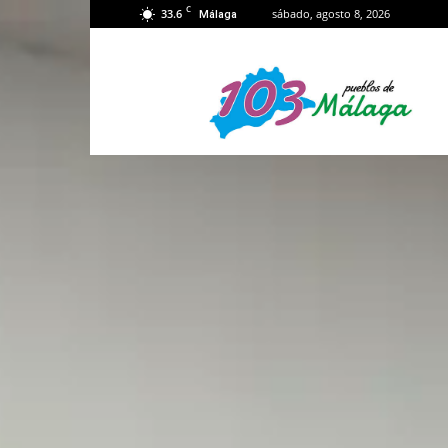
C
33.6
sábado, agosto 8, 2026
Málaga
103
Málaga