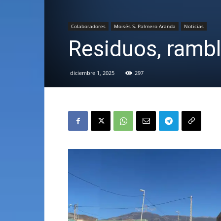
Colaboradores
Moisés S. Palmero Aranda
Noticias
Residuos, ramb
diciembre 1, 2025
297