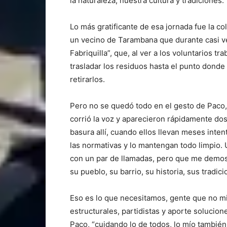
la naturaleza, nuestra cultura y tradiciones.
Lo más gratificante de esa jornada fue la c
un vecino de Tarambana que durante casi ve
Fabriquilla”, que, al ver a los voluntarios tr
trasladar los residuos hasta el punto donde
retirarlos.
Pero no se quedó todo en el gesto de Paco,
corrió la voz y aparecieron rápidamente do
basura allí, cuando ellos llevan meses inte
las normativas y lo mantengan todo limpio.
con un par de llamadas, pero que me demos
su pueblo, su barrio, su historia, sus tradici
Eso es lo que necesitamos, gente que no mi
estructurales, partidistas y aporte solucio
Paco, “cuidando lo de todos, lo mío también