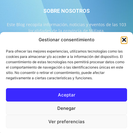
SOBRE NOSOTROS
Este Blog recopila información, noticias y eventos de las 103
localidades de la provincia de Málaga.
Gestionar consentimiento
Contáctanos:
info@103malaga.com
Para ofrecer las mejores experiencias, utilizamos tecnologías como las
cookies para almacenar y/o acceder a la información del dispositivo. El
consentimiento de estas tecnologías nos permitirá procesar datos como
SÍGUENOS
el comportamiento de navegación o las identificaciones únicas en este
sitio. No consentir o retirar el consentimiento, puede afectar
negativamente a ciertas características y funciones.
Aceptar
Sobre 103 Málaga
Equipo de 103 Málaga
Política Editorial
Denegar
Política de Correcciones
Aviso Legal
Contacto
Compromiso con la Provincia
Política de cookies
Ver preferencias
© 103 Málaga 2026 Diseñado por Informática Alhaurín