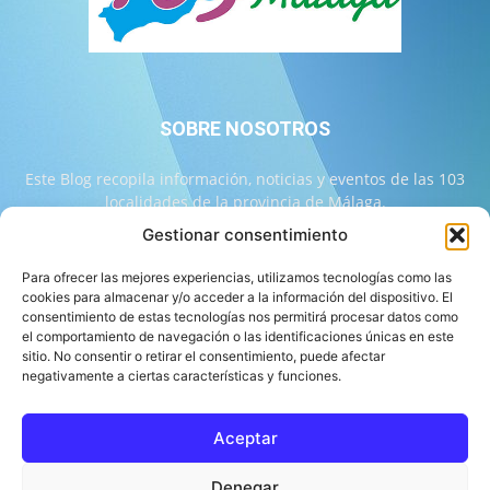
SOBRE NOSOTROS
Este Blog recopila información, noticias y eventos de las 103
localidades de la provincia de Málaga.
Gestionar consentimiento
Contáctanos:
info@103malaga.com
Para ofrecer las mejores experiencias, utilizamos tecnologías como las
cookies para almacenar y/o acceder a la información del dispositivo. El
consentimiento de estas tecnologías nos permitirá procesar datos como
SÍGUENOS
el comportamiento de navegación o las identificaciones únicas en este
sitio. No consentir o retirar el consentimiento, puede afectar
negativamente a ciertas características y funciones.
Aceptar
Sobre 103 Málaga
Equipo de 103 Málaga
Política Editorial
Denegar