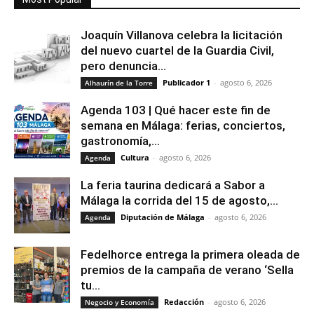
Joaquín Villanova celebra la licitación
del nuevo cuartel de la Guardia Civil,
pero denuncia...
Publicador 1
-
agosto 6, 2026
Alhaurín de la Torre
Agenda 103 | Qué hacer este fin de
semana en Málaga: ferias, conciertos,
gastronomía,...
Cultura
-
agosto 6, 2026
Agenda
La feria taurina dedicará a Sabor a
Málaga la corrida del 15 de agosto,...
Diputación de Málaga
-
agosto 6, 2026
Agenda
Fedelhorce entrega la primera oleada de
premios de la campaña de verano ‘Sella
tu...
Redacción
-
agosto 6, 2026
Negocio y Economía