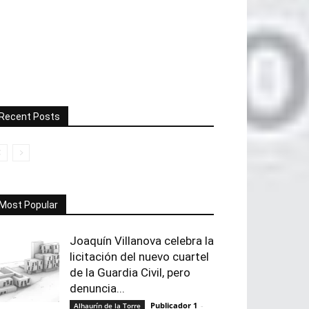
Recent Posts
Most Popular
Joaquín Villanova celebra la
licitación del nuevo cuartel
de la Guardia Civil, pero
denuncia...
Publicador 1
-
Alhaurín de la Torre