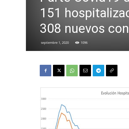
151 hospitaliza
308 nuevos con
septiembre 1, 2020
1096