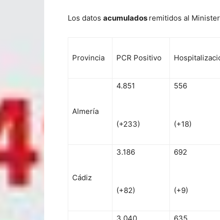
Los datos
acumulados
remitidos al Ministe
Provincia
PCR Positivo
Hospitalizaci
4.851
556
Almería
(+233)
(+18)
3.186
692
Cádiz
(+82)
(+9)
3.040
635