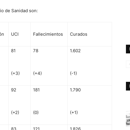
rio de Sanidad son:
ón
UCI
Fallecimientos
Curados
81
78
1.602
(+3)
(+4)
(-1)
92
181
1.790
(+2)
(0)
(+1)
83
121
1.826