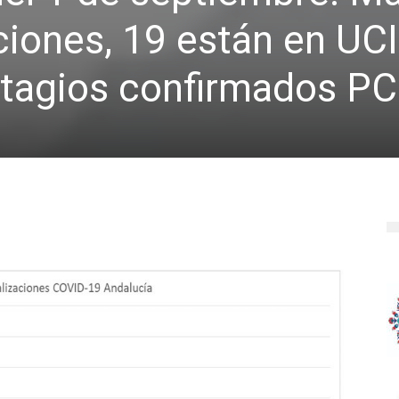
ciones, 19 están en UCI
tagios confirmados P