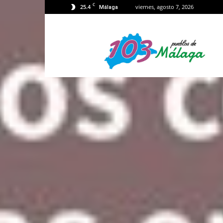
C
25.4
viernes, agosto 7, 2026
Málaga
103
Málaga