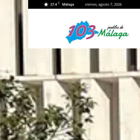
C
27.4
viernes, agosto 7, 2026
Málaga
103
Málaga