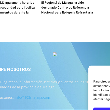
 Málaga amplía horarios
El Regional de Málaga ha sido
a seguridad para facilitar
designado Centro de Referencia
amientos durante la
Nacional para Epilepsia Refractaria
BRE NOSOTROS
S
 Blog recopila información, noticias y eventos de las 103
Para ofrecer
almacenar y/
lidades de la provincia de Málaga.
tecnologías
identificaci
áctanos:
info@103malaga.com
afectar nega