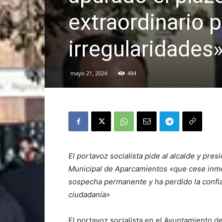
extraordinario p
irregularidades
mayo 21, 2024
484
El portavoz socialista pide al alcalde y pr
Municipal de Aparcamientos «que cese inme
sospecha permanente y ha perdido la confian
ciudadanía»
El portavoz socialista en el Ayuntamiento 