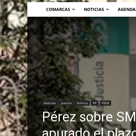
COMARCAS
NOTICIAS
AGENDA
Noticias
Justicia
Política
PP
PSOE
Pérez sobre SM
apurado el plazo