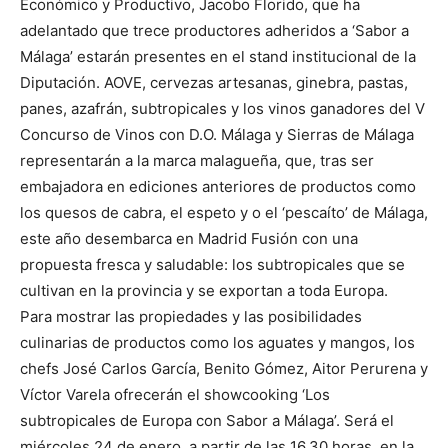
Económico y Productivo, Jacobo Florido, que ha
adelantado que trece productores adheridos a ‘Sabor a
Málaga’ estarán presentes en el stand institucional de la
Diputación. AOVE, cervezas artesanas, ginebra, pastas,
panes, azafrán, subtropicales y los vinos ganadores del V
Concurso de Vinos con D.O. Málaga y Sierras de Málaga
representarán a la marca malagueña, que, tras ser
embajadora en ediciones anteriores de productos como
los quesos de cabra, el espeto y o el ‘pescaíto’ de Málaga,
este año desembarca en Madrid Fusión con una
propuesta fresca y saludable: los subtropicales que se
cultivan en la provincia y se exportan a toda Europa.
Para mostrar las propiedades y las posibilidades
culinarias de productos como los aguates y mangos, los
chefs José Carlos García, Benito Gómez, Aitor Perurena y
Víctor Varela ofrecerán el showcooking ‘Los
subtropicales de Europa con Sabor a Málaga’. Será el
miércoles 24 de enero, a partir de las 16.30 horas, en la