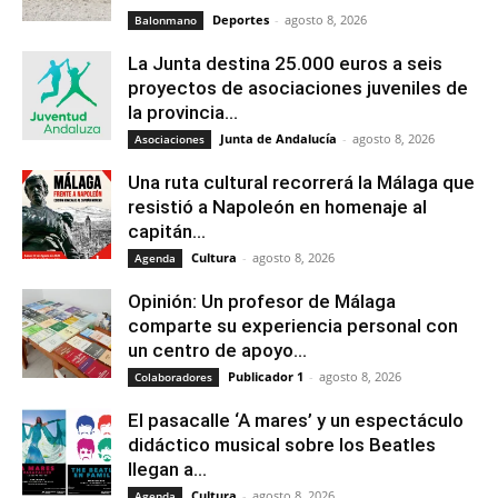
Deportes
-
agosto 8, 2026
Balonmano
La Junta destina 25.000 euros a seis
proyectos de asociaciones juveniles de
la provincia...
Junta de Andalucía
-
agosto 8, 2026
Asociaciones
Una ruta cultural recorrerá la Málaga que
resistió a Napoleón en homenaje al
capitán...
Cultura
-
agosto 8, 2026
Agenda
Opinión: Un profesor de Málaga
comparte su experiencia personal con
un centro de apoyo...
Publicador 1
-
agosto 8, 2026
Colaboradores
El pasacalle ‘A mares’ y un espectáculo
didáctico musical sobre los Beatles
llegan a...
Cultura
-
agosto 8, 2026
Agenda