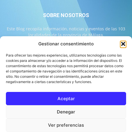
SOBRE NOSOTROS
Este Blog recopila información, noticias y eventos de las 103
localidades de la provincia de Málaga.
Gestionar consentimiento
Contáctanos:
info@103malaga.com
Para ofrecer las mejores experiencias, utilizamos tecnologías como las
cookies para almacenar y/o acceder a la información del dispositivo. El
consentimiento de estas tecnologías nos permitirá procesar datos como
SÍGUENOS
el comportamiento de navegación o las identificaciones únicas en este
sitio. No consentir o retirar el consentimiento, puede afectar
negativamente a ciertas características y funciones.
Aceptar
Sobre 103 Málaga
Equipo de 103 Málaga
Política Editorial
Denegar
Política de Correcciones
Aviso Legal
Contacto
Compromiso con la Provincia
Política de cookies
Ver preferencias
© 103 Málaga 2026 Diseñado por Informática Alhaurín