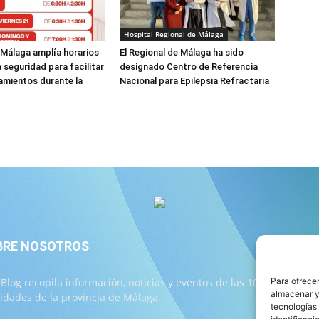
Hospital Regional de Málaga
 Málaga amplía horarios
El Regional de Málaga ha sido
a seguridad para facilitar
designado Centro de Referencia
amientos durante la
Nacional para Epilepsia Refractaria
BRE NOSOTROS
S
 Blog recopila información, noticias y eventos de las 103
Para ofrecer
almacenar y/
lidades de la provincia de Málaga.
tecnologías