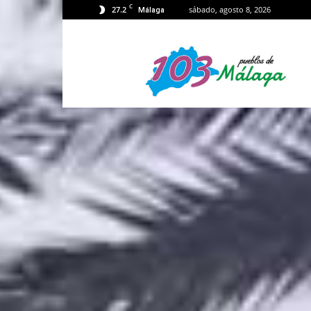
C
27.2
sábado, agosto 8, 2026
Málaga
103
Málaga