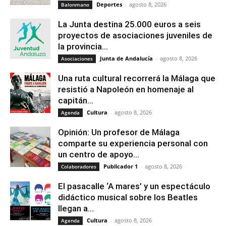
Deportes
-
agosto 8, 2026
Balonmano
La Junta destina 25.000 euros a seis
proyectos de asociaciones juveniles de
la provincia...
Junta de Andalucía
-
agosto 8, 2026
Asociaciones
Una ruta cultural recorrerá la Málaga que
resistió a Napoleón en homenaje al
capitán...
Cultura
-
agosto 8, 2026
Agenda
Opinión: Un profesor de Málaga
comparte su experiencia personal con
un centro de apoyo...
Publicador 1
-
agosto 8, 2026
Colaboradores
El pasacalle ‘A mares’ y un espectáculo
didáctico musical sobre los Beatles
llegan a...
Cultura
-
agosto 8, 2026
Agenda