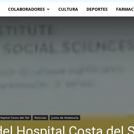
COLABORADORES
CULTURA
DEPORTES
FARMAC
Hopital Costa del Sol
Noticias
Junta de Andalucía
el Hospital Costa del S