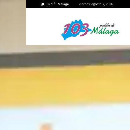
C
32.1
viernes, agosto 7, 2026
Málaga
103
Málaga