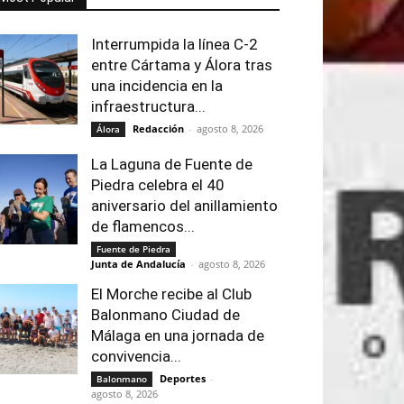
Interrumpida la línea C-2
entre Cártama y Álora tras
una incidencia en la
infraestructura...
Redacción
-
agosto 8, 2026
Álora
La Laguna de Fuente de
Piedra celebra el 40
aniversario del anillamiento
de flamencos...
Fuente de Piedra
Junta de Andalucía
-
agosto 8, 2026
El Morche recibe al Club
Balonmano Ciudad de
Málaga en una jornada de
convivencia...
Deportes
-
Balonmano
agosto 8, 2026