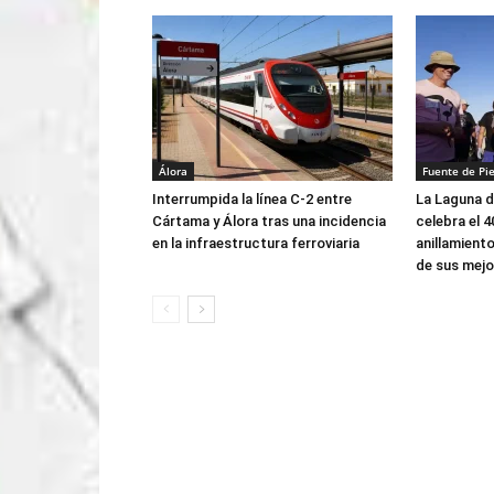
Álora
Fuente de Pi
Interrumpida la línea C-2 entre
La Laguna d
Cártama y Álora tras una incidencia
celebra el 4
en la infraestructura ferroviaria
anillamient
de sus mej