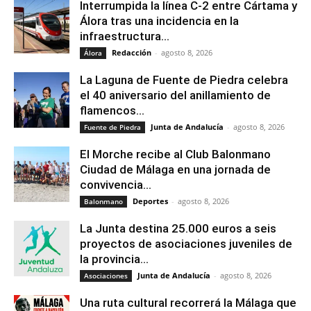
Interrumpida la línea C-2 entre Cártama y
Álora tras una incidencia en la
infraestructura...
Redacción
-
agosto 8, 2026
Álora
La Laguna de Fuente de Piedra celebra
el 40 aniversario del anillamiento de
flamencos...
Junta de Andalucía
-
agosto 8, 2026
Fuente de Piedra
El Morche recibe al Club Balonmano
Ciudad de Málaga en una jornada de
convivencia...
Deportes
-
agosto 8, 2026
Balonmano
La Junta destina 25.000 euros a seis
proyectos de asociaciones juveniles de
la provincia...
Junta de Andalucía
-
agosto 8, 2026
Asociaciones
Una ruta cultural recorrerá la Málaga que