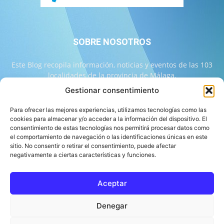
SOBRE NOSOTROS
Este Blog recopila información, noticias y eventos de las 103
localidades de la provincia de Málaga.
Gestionar consentimiento
Contáctanos:
info@103malaga.com
Para ofrecer las mejores experiencias, utilizamos tecnologías como las
cookies para almacenar y/o acceder a la información del dispositivo. El
consentimiento de estas tecnologías nos permitirá procesar datos como
SÍGUENOS
el comportamiento de navegación o las identificaciones únicas en este
sitio. No consentir o retirar el consentimiento, puede afectar
negativamente a ciertas características y funciones.
Aceptar
Sobre 103 Málaga
Equipo de 103 Málaga
Política Editorial
Denegar
Política de Correcciones
Aviso Legal
Contacto
Compromiso con la Provincia
Política de cookies