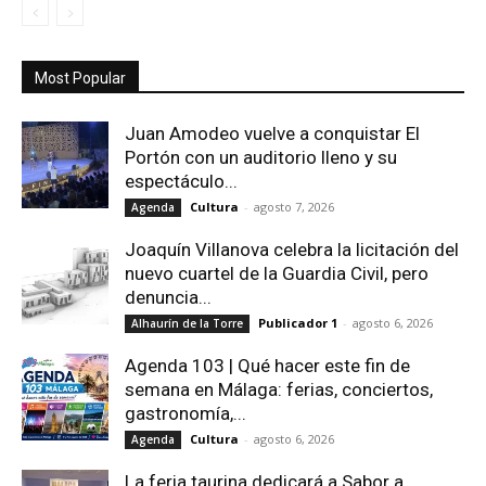
Most Popular
Juan Amodeo vuelve a conquistar El
Portón con un auditorio lleno y su
espectáculo...
Cultura
-
agosto 7, 2026
Agenda
Joaquín Villanova celebra la licitación del
nuevo cuartel de la Guardia Civil, pero
denuncia...
Publicador 1
-
agosto 6, 2026
Alhaurín de la Torre
Agenda 103 | Qué hacer este fin de
semana en Málaga: ferias, conciertos,
gastronomía,...
Cultura
-
agosto 6, 2026
Agenda
La feria taurina dedicará a Sabor a