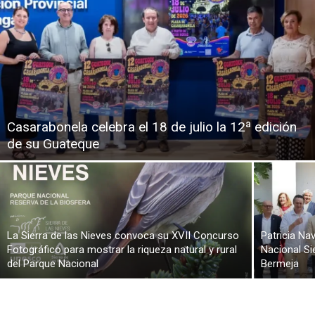
Casarabonela celebra el 18 de julio la 12ª edición
de su Guateque
La Sierra de las Nieves convoca su XVII Concurso
Patricia Na
Fotográfico para mostrar la riqueza natural y rural
Nacional Sie
del Parque Nacional
Bermeja