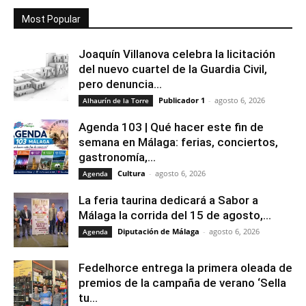
Most Popular
Joaquín Villanova celebra la licitación
del nuevo cuartel de la Guardia Civil,
pero denuncia...
Publicador 1
-
agosto 6, 2026
Alhaurín de la Torre
Agenda 103 | Qué hacer este fin de
semana en Málaga: ferias, conciertos,
gastronomía,...
Cultura
-
agosto 6, 2026
Agenda
La feria taurina dedicará a Sabor a
Málaga la corrida del 15 de agosto,...
Diputación de Málaga
-
agosto 6, 2026
Agenda
Fedelhorce entrega la primera oleada de
premios de la campaña de verano ‘Sella
tu...