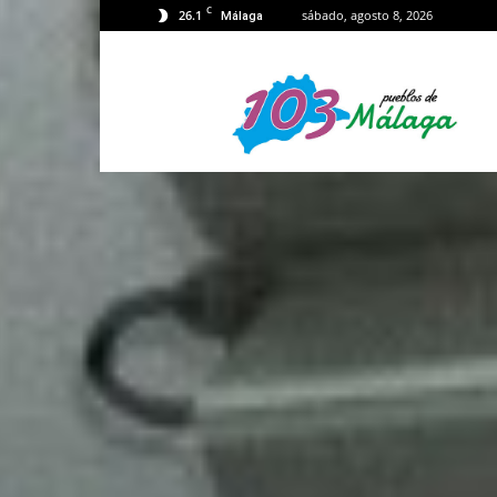
C
26.1
sábado, agosto 8, 2026
Málaga
103
Málaga