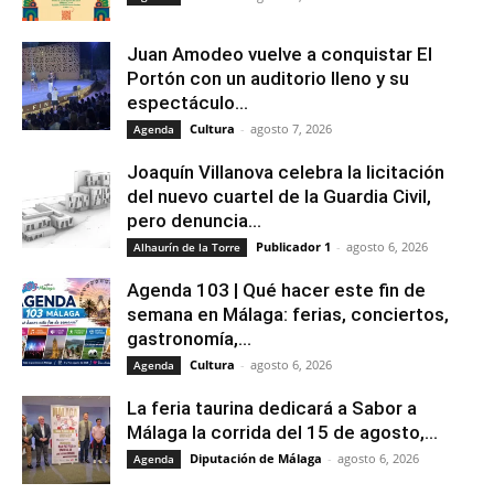
Juan Amodeo vuelve a conquistar El
Portón con un auditorio lleno y su
espectáculo...
Cultura
-
agosto 7, 2026
Agenda
Joaquín Villanova celebra la licitación
del nuevo cuartel de la Guardia Civil,
pero denuncia...
Publicador 1
-
agosto 6, 2026
Alhaurín de la Torre
Agenda 103 | Qué hacer este fin de
semana en Málaga: ferias, conciertos,
gastronomía,...
Cultura
-
agosto 6, 2026
Agenda
La feria taurina dedicará a Sabor a
Málaga la corrida del 15 de agosto,...
Diputación de Málaga
-
agosto 6, 2026
Agenda