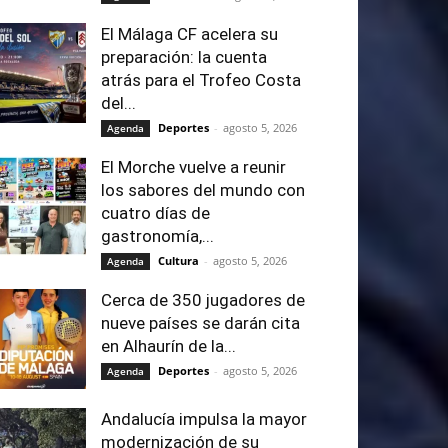
El Málaga CF acelera su
preparación: la cuenta
atrás para el Trofeo Costa
del...
Deportes
-
agosto 5, 2026
Agenda
El Morche vuelve a reunir
los sabores del mundo con
cuatro días de
gastronomía,...
Cultura
-
agosto 5, 2026
Agenda
Cerca de 350 jugadores de
nueve países se darán cita
en Alhaurín de la...
Deportes
-
agosto 5, 2026
Agenda
Andalucía impulsa la mayor
modernización de su