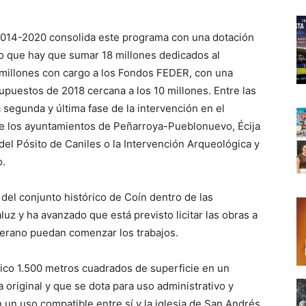
n 2014-2020 consolida este programa con una dotación
lo que hay que sumar 18 millones dedicados al
 millones con cargo a los Fondos FEDER, con una
puestos de 2018 cercana a los 10 millones. Entre las
 segunda y última fase de la intervención en el
 de los ayuntamientos de Peñarroya-Pueblonuevo, Écija
del Pósito de Caniles o la Intervención Arqueológica y
o.
del conjunto histórico de Coín dentro de las
uz y ha avanzado que está previsto licitar las obras a
verano puedan comenzar los trabajos.
lico 1.500 metros cuadrados de superficie en un
a original y que se dota para uso administrativo y
un uso compatible entre sí y la iglesia de San Andrés