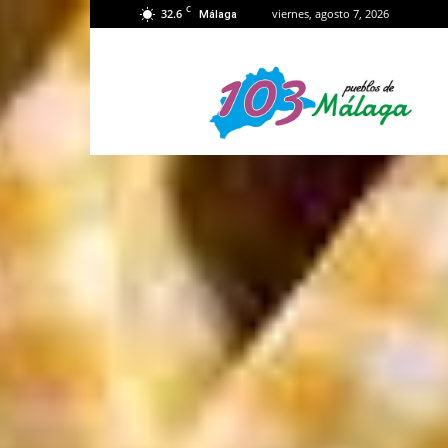
C
32.6
viernes, agosto 7, 2026
Málaga
103
Málaga