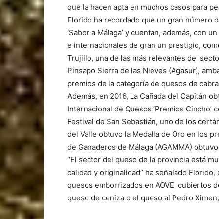
que la hacen apta en muchos casos para per
Florido ha recordado que un gran número de 
‘Sabor a Málaga’ y cuentan, además, con un
e internacionales de gran un prestigio, com
Trujillo, una de las más relevantes del sect
Pinsapo Sierra de las Nieves (Agasur), amba
premios de la categoría de quesos de cabra
Además, en 2016, La Cañada del Capitán ob
Internacional de Quesos ‘Premios Cincho’ ce
Festival de San Sebastián, uno de los cert
del Valle obtuvo la Medalla de Oro en los 
de Ganaderos de Málaga (AGAMMA) obtuvo la
“El sector del queso de la provincia está m
calidad y originalidad” ha señalado Florido
quesos emborrizados en AOVE, cubiertos de 
queso de ceniza o el queso al Pedro Ximen,