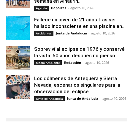
semana en Alhaurín...
Deportes
-
agosto 10, 2026
Agenda
Fallece un joven de 21 años tras ser
hallado inconsciente en una piscina en...
Junta de Andalucía
-
agosto 10, 2026
Accidentes
Sobreviví al eclipse de 1976 y conservé
la vista: 50 años después no pienso...
Redacción
-
agosto 10, 2026
Medio Ambiente
Los dólmenes de Antequera y Sierra
Nevada, escenarios singulares para la
observación del eclipse
Junta de Andalucía
-
agosto 10, 2026
Junta de Andalucía