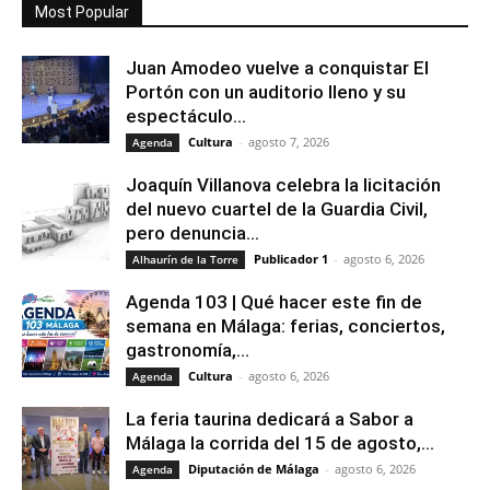
Most Popular
Juan Amodeo vuelve a conquistar El
Portón con un auditorio lleno y su
espectáculo...
Cultura
-
agosto 7, 2026
Agenda
Joaquín Villanova celebra la licitación
del nuevo cuartel de la Guardia Civil,
pero denuncia...
Publicador 1
-
agosto 6, 2026
Alhaurín de la Torre
Agenda 103 | Qué hacer este fin de
semana en Málaga: ferias, conciertos,
gastronomía,...
Cultura
-
agosto 6, 2026
Agenda
La feria taurina dedicará a Sabor a
Málaga la corrida del 15 de agosto,...
Diputación de Málaga
-
agosto 6, 2026
Agenda