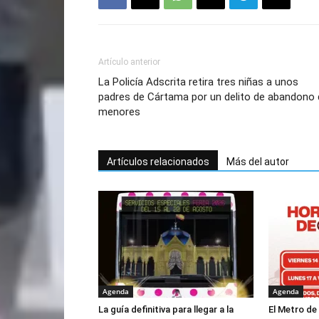
Artículo anterior
La Policía Adscrita retira tres niñas a unos
padres de Cártama por un delito de abandono 
menores
Artículos relacionados
Más del autor
Agenda
Agenda
La guía definitiva para llegar a la
El Metro de