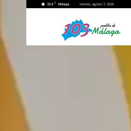
C
32.6
viernes, agosto 7, 2026
Málaga
103
Málaga