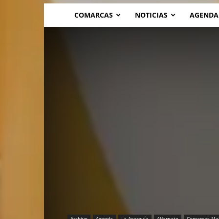
COMARCAS
NOTICIAS
AGENDA
Archivo
Agenda
La Axarquía
Alfarnate
Comarcas Ma