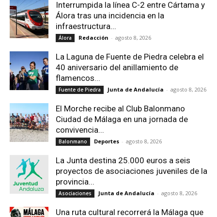
Interrumpida la línea C-2 entre Cártama y
Álora tras una incidencia en la
infraestructura...
Redacción
-
agosto 8, 2026
Álora
La Laguna de Fuente de Piedra celebra el
40 aniversario del anillamiento de
flamencos...
Junta de Andalucía
-
agosto 8, 2026
Fuente de Piedra
El Morche recibe al Club Balonmano
Ciudad de Málaga en una jornada de
convivencia...
Deportes
-
agosto 8, 2026
Balonmano
La Junta destina 25.000 euros a seis
proyectos de asociaciones juveniles de la
provincia...
Junta de Andalucía
-
agosto 8, 2026
Asociaciones
Una ruta cultural recorrerá la Málaga que