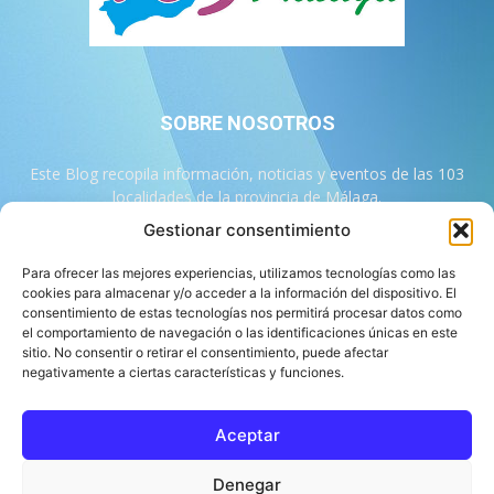
SOBRE NOSOTROS
Este Blog recopila información, noticias y eventos de las 103
localidades de la provincia de Málaga.
Gestionar consentimiento
Contáctanos:
info@103malaga.com
Para ofrecer las mejores experiencias, utilizamos tecnologías como las
cookies para almacenar y/o acceder a la información del dispositivo. El
consentimiento de estas tecnologías nos permitirá procesar datos como
SÍGUENOS
el comportamiento de navegación o las identificaciones únicas en este
sitio. No consentir o retirar el consentimiento, puede afectar
negativamente a ciertas características y funciones.
Aceptar
Sobre 103 Málaga
Equipo de 103 Málaga
Política Editorial
Denegar