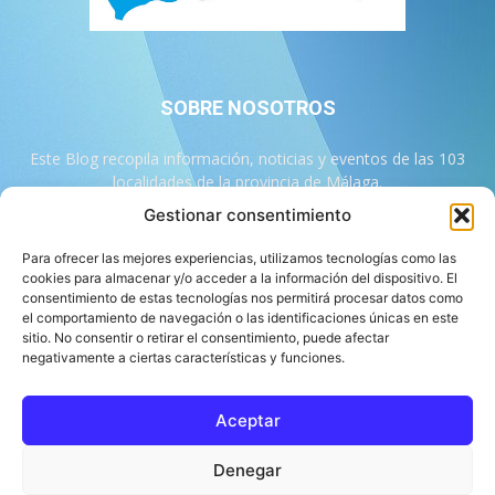
SOBRE NOSOTROS
Este Blog recopila información, noticias y eventos de las 103
localidades de la provincia de Málaga.
Gestionar consentimiento
Contáctanos:
info@103malaga.com
Para ofrecer las mejores experiencias, utilizamos tecnologías como las
cookies para almacenar y/o acceder a la información del dispositivo. El
consentimiento de estas tecnologías nos permitirá procesar datos como
SÍGUENOS
el comportamiento de navegación o las identificaciones únicas en este
sitio. No consentir o retirar el consentimiento, puede afectar
negativamente a ciertas características y funciones.
Aceptar
Sobre 103 Málaga
Equipo de 103 Málaga
Política Editorial
Denegar
Política de Correcciones
Aviso Legal
Contacto